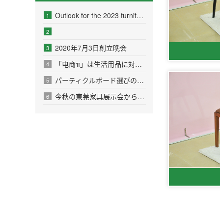
Outlook for the 2023 furniture industry
1
2
2020年7月3日創立晩会
3
「电商π」は生活用品に対しての新しいビジネススタイルを構築し、ネット販売の新消費形態を開拓する。
4
パーティクルボード選びの秘訣
5
今秋の東莞家具展示会から見る、業界内の大変化。
6